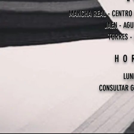
MANCHA REAL - CENTRO 
JAEN - AG
TORRES -
HO
LUN
CONSULTAR G