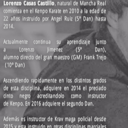
Lorenzo Casas Castillo
, natural de Mancha Real
comienza en el Kenpo Karate en 2010 a la edad de
22 años instruido por Angel Ruiz (5º Dan) hasta
2014.
Actualmente continua su aprendizaje junto
a Lorenzo Jimenez (5º Dan),
alumno directo del gran maestro (GM) Frank Trejo
(10º Dan)
Ascendiendo rapidamente en los distintos grados
de esta disciplina, adquiere en 2014 el preciado
cinto negro acreditandolo como instructor
de Kenpo. En 2016 adquiere el segundo Dan.
Además es instructor de Krav maga policial desde
2015 y esta instruido en otras disciplinas marciales