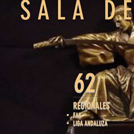
SALA D
62
REGIONALES
FAK
LIGA ANDALUZA